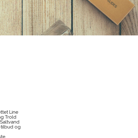
ttet Line
g Trold
 Saltvand
tilbud og
ste