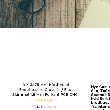
10 X 3.175 Mm Hårdmetal
Nye Casu
Endefræsere Gravering Bits
Sko, Tøfl
Skimmel 1,8 Mm Forkant PCB CNC
Spænde R
hvid Sort
bredt udv
fra inter
kr31.75
kr33.40