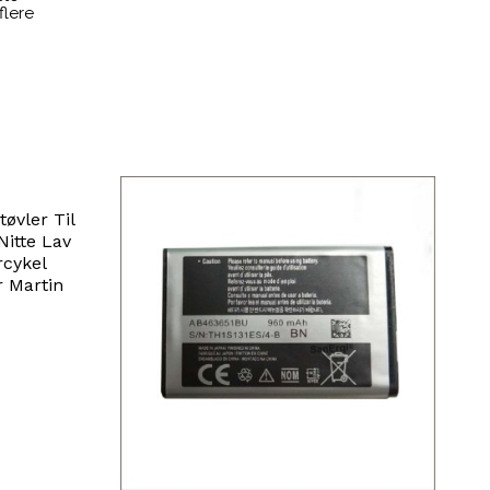
flere
øvler Til
itte Lav
rcykel
r Martin