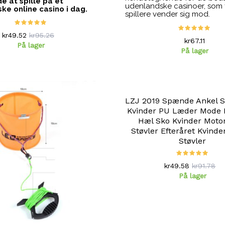
 at spille på et
udenlandske casinoer
, som 
ke online casino
i dag.
spillere vender sig mod.
kr49.52
kr95.26
kr67.11
På lager
På lager
LZJ 2019 Spænde Ankel St
Kvinder PU Læder Mode N
Hæl Sko Kvinder Moto
Støvler Efteråret Kvinde
Støvler
kr49.58
kr91.78
På lager