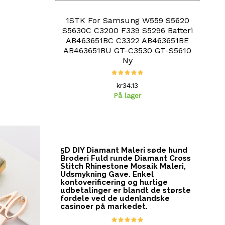
1STK For Samsung W559 S5620
S5630C C3200 F339 S5296 Batteri
AB463651BC C3322 AB463651BE
AB463651BU GT-C3530 GT-S5610
Ny
kr34.13
På lager
5D DIY Diamant Maleri søde hund
Broderi Fuld runde Diamant Cross
Stitch Rhinestone Mosaik Maleri,
Udsmykning Gave. Enkel
kontoverificering og hurtige
udbetalinger er blandt de største
fordele ved de
udenlandske
casinoer
på markedet.