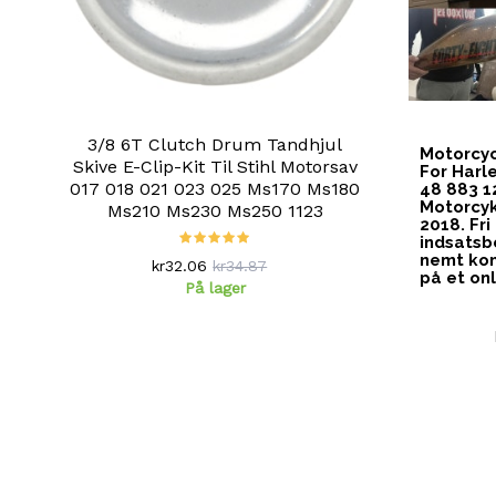
3/8 6T Clutch Drum Tandhjul
Motorcyc
Skive E-Clip-Kit Til Stihl Motorsav
For Harl
017 018 021 023 025 Ms170 Ms180
48 883 1
Motorcyk
Ms210 Ms230 Ms250 1123
2018. Fri
indsatsb
nemt kom
kr32.06
kr34.87
på et
onl
På lager