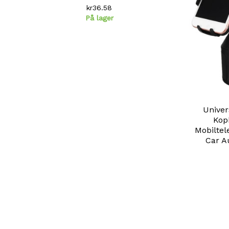
kr36.58
På lager
Univer
Kop
Mobiltel
Car A