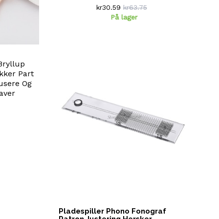
kr30.59
kr63.75
På lager
Bryllup
kker Part
usere Og
aver
Pladespiller Phono Fonograf