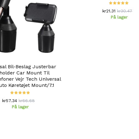
kr21.31
kr30.47
På lager
sal Bil-Beslag Justerbar
holder Car Mount Til
efoner Vejr Tech Universal
uto Køretøjet Mount/7.1
kr57.34
kr66.68
På lager