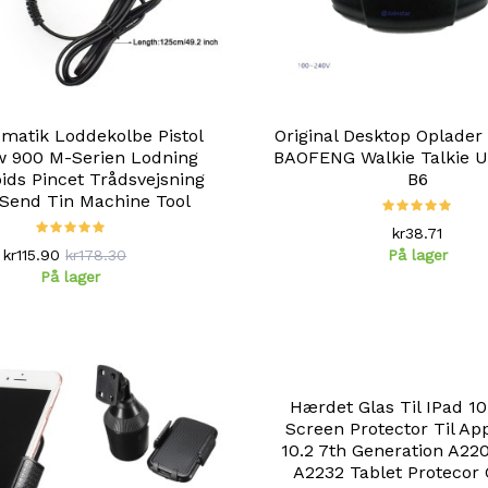
matik Loddekolbe Pistol
Original Desktop Oplader
w 900 M-Serien Lodning
BAOFENG Walkie Talkie U
ids Pincet Trådsvejsning
B6
Send Tin Machine Tool
kr38.71
kr115.90
kr178.30
På lager
På lager
Hærdet Glas Til IPad 10
Screen Protector Til Ap
10.2 7th Generation A22
A2232 Tablet Protecor 