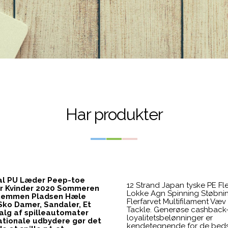
Har produkter
al PU Læder Peep-toe
12 Strand Japan tyske PE Fle
er Kvinder 2020 Sommeren
Lokke Agn Spinning Støbnin
emmen Pladsen Hæle
Flerfarvet Multifilament Væv
 Sko Damer, Sandaler, Et
Tackle. Generøse cashback-
alg af spilleautomater
loyalitetsbelønninger er
nationale udbydere gør det
kendetegnende for de
bed