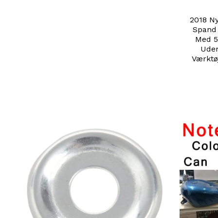
2018 N
Spand 
Med 5
Uden
Værktø