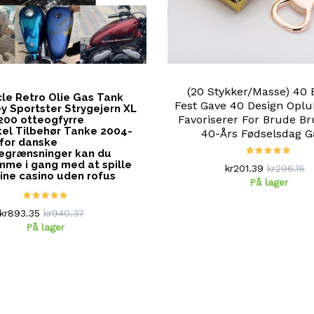
(20 Stykker/masse) 40 
le Retro Olie Gas Tank
Fest Gave 40 Design Oplu
ey Sportster Strygejern XL
Favoriserer For Brude Br
200 otteogfyrre
el Tilbehør Tanke 2004-
40-Års Fødselsdag G
 for danske
egrænsninger kan du
me i gang med at spille
kr201.39
kr296.16
ine casino uden rofus
På lager
kr893.35
kr940.37
På lager