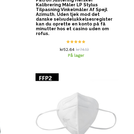
Patron Justering Hersker
Kalibrering Måler LP Stylus
Tilpasning Vinkelmåler Af Spejl
Azimuth. Uden tjek mod det
danske selvudelukkelsesregister
kan du oprette en konto på få
minutter hos et
casino uden om
rofus
.
kr52.64
kr74.13
På lager