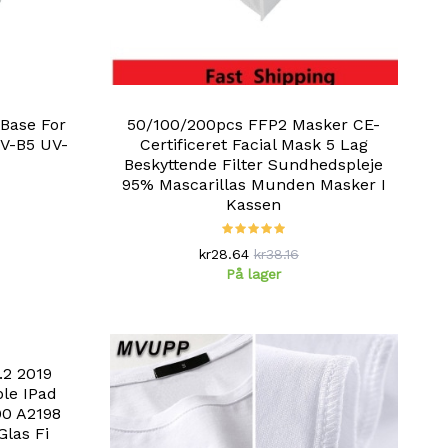
 Base For
50/100/200pcs FFP2 Masker CE-
V-B5 UV-
Certificeret Facial Mask 5 Lag
Beskyttende Filter Sundhedspleje
95% Mascarillas Munden Masker I
Kassen
kr28.64
kr38.16
På lager
.2 2019
ple IPad
00 A2198
Glas Fi