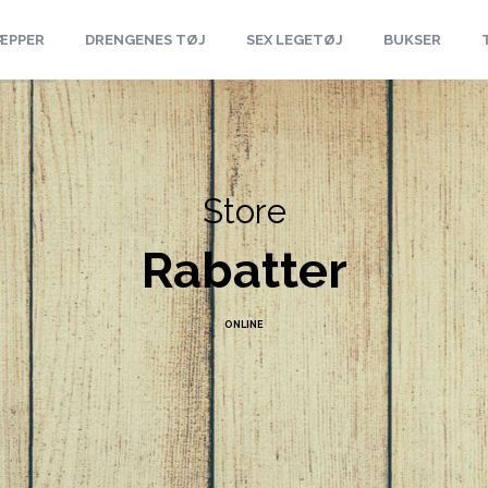
ÆPPER
DRENGENES TØJ
SEX LEGETØJ
BUKSER
Store
Rabatter
ONLINE